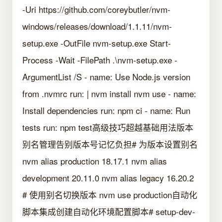
-Uri https://github.com/coreybutler/nvm-
windows/releases/download/1.1.11/nvm-
setup.exe -OutFile nvm-setup.exe Start-
Process -Wait -FilePath .\nvm-setup.exe -
ArgumentList /S - name: Use Node.js version
from .nvmrc run: | nvm install nvm use - name:
Install dependencies run: npm ci - name: Run
tests run: npm test高级技巧超越基础用法版本
别名管理告别版本号记忆负担# 为版本设置别名
nvm alias production 18.17.1 nvm alias
development 20.11.0 nvm alias legacy 16.20.2
# 使用别名切换版本 nvm use production自动化
脚本集成创建自动化环境配置脚本# setup-dev-