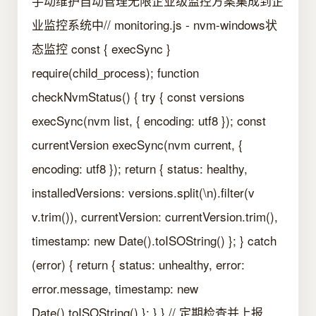
手动维护自动管理无限企业级监控方案集成到企
业监控系统中// monitoring.js - nvm-windows状
态监控 const { execSync }
require(child_process); function
checkNvmStatus() { try { const versions
execSync(nvm list, { encoding: utf8 }); const
currentVersion execSync(nvm current, {
encoding: utf8 }); return { status: healthy,
installedVersions: versions.split(\n).filter(v
v.trim()), currentVersion: currentVersion.trim(),
timestamp: new Date().toISOString() }; } catch
(error) { return { status: unhealthy, error:
error.message, timestamp: new
Date().toISOString() }; } } // 定期检查并上报