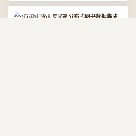
分布式图书数据集成
架构：Open Library
高性能API网关与微服
务架构设计
2026/8/9 8:49:33
最新新闻
QuPath生物图像分析
终极指南：5分钟快速
上手的免费开源解决