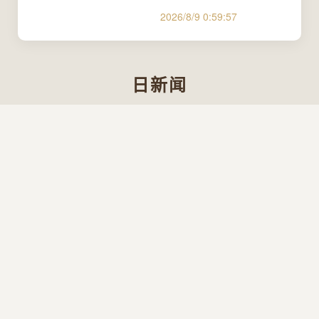
2026/8/9 0:59:57
日新闻
Agent与chain的调用
工具的区别
2026/8/9 0:59:57
【无人机三维路径规
划】基于爬行动物搜
索算法RSA实现复杂
城市地形下无人机避