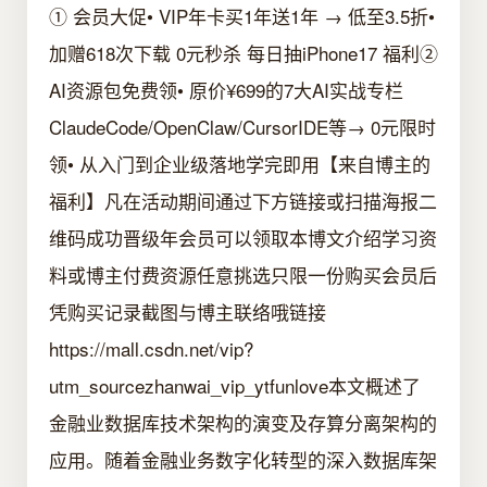
① 会员大促• VIP年卡买1年送1年 → 低至3.5折•
加赠618次下载 0元秒杀 每日抽iPhone17 福利②
AI资源包免费领• 原价¥699的7大AI实战专栏
ClaudeCode/OpenClaw/CursorIDE等→ 0元限时
领• 从入门到企业级落地学完即用【来自博主的
福利】凡在活动期间通过下方链接或扫描海报二
维码成功晋级年会员可以领取本博文介绍学习资
料或博主付费资源任意挑选只限一份购买会员后
凭购买记录截图与博主联络哦链接
https://mall.csdn.net/vip?
utm_sourcezhanwai_vip_ytfunlove本文概述了
金融业数据库技术架构的演变及存算分离架构的
应用。随着金融业务数字化转型的深入数据库架