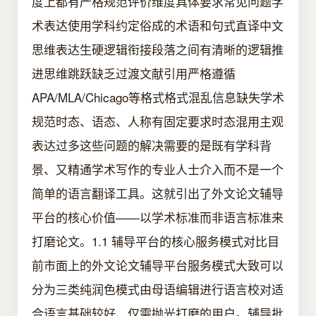
度上都有严格规范评价维度具体要求常见问题学
术表达使用学科约定俗成的术语和句式直译中文
思维表达生硬逻辑衔接段落之间有清晰的逻辑推
进思维跳跃缺乏过渡文献引用严格遵循
APA/MLA/Chicago等格式格式混乱信息缺失学术
规范时态、语态、人称有固定要求时态混用主观
表达过多这些问题的解决需要的是既有学科背
景、又精通学术写作的专业人士介入而不是一个
简单的语言翻译工具。这就引出了外文论文辅导
平台的核心价值——以学术标准而非语言标准来
打磨论文。1.1 辅导平台的核心服务模式对比目
前市面上的外文论文辅导平台服务模式大致可以
分为三类纯润色模式由母语编辑进行语言校对适
合语言基础较好、仅需抛光打磨的用户。辅导批