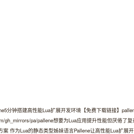
e5分钟搭建高性能Lua扩展开发环境【免费下载链接】pallenePal
ode.com/gh_mirrors/pa/pallene想要为Lua应用提升性能但厌倦
案 作为Lua的静态类型姊妹语言Pallene让高性能Lua扩