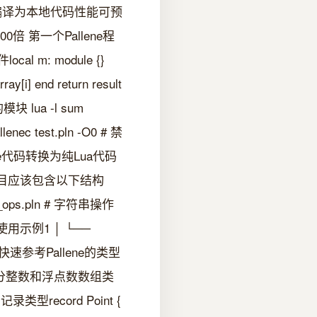
编译为本地代码性能可预
 第一个Pallene程
l m: module {}
array[i] end return result
块 lua -l sum
 test.pln -O0 # 禁
llene代码转换为纯Lua代码
llene项目应该包含以下结构
ing_ops.pln # 字符串操作
 # 使用示例1 │ └──
类型系统快速参考Pallene的类型
类似但区分整数和浮点数数组类
记录类型record Point {