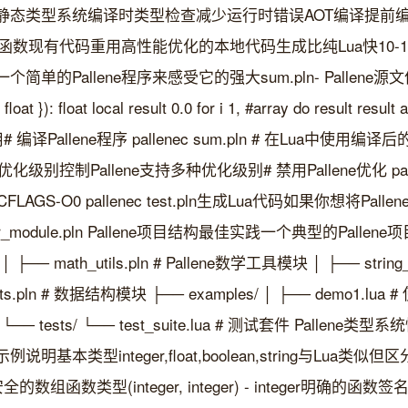
静态类型系统编译时类型检查减少运行时错误AOT编译提前
a函数现有代码重用高性能优化的本地代码生成比纯Lua快10-100倍
Pallene程序来感受它的强大sum.pln- Pallene源文件loca
loat }): float local result 0.0 for i 1, #array do result result 
# 编译Pallene程序 pallenec sum.pln # 在Lua中使用编译后的模
级别控制Pallene支持多种优化级别# 禁用Pallene优化 pallenec
FLAGS-O0 pallenec test.pln生成Lua代码如果你想将Pa
lua your_module.pln️ Pallene项目结构最佳实践一个典型的Pa
rc/ │ ├── math_utils.pln # Pallene数学工具模块 │ ├── str
cts.pln # 数据结构模块 ├── examples/ │ ├── demo1.lua
 └── tests/ └── test_suite.lua # 测试套件 Pallene
基本类型integer,float,boolean,string与Lua
类型安全的数组函数类型(integer, integer) - integer明确的函数签名