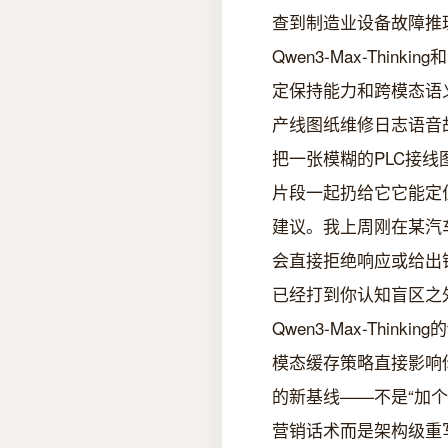
查到制造业设备故障推理链构建
Qwen3-Max-Th
定保持能力和跨模态语
产线图纸维修日志语音
把一张模糊的PLC接线
片段一起扔给它它能定位
建议。我上周刚在某汽车
会直接拒绝响应或给出
已经打到你认知盲区之
Qwen3-Max-Thin
模态缓存策略直接影响你
的新基线——不是“加个AI按
营销话术而是架构级重写2