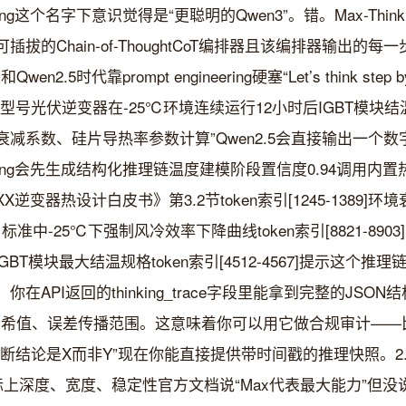
nking这个名字下意识觉得是“更聪明的Qwen3”。错。Max-Thinkin
拔的Chain-of-ThoughtCoT编排器且该编排器输出的
n2.5时代靠prompt engineering硬塞“Let’s think ste
型号光伏逆变器在-25℃环境连续运行12小时后IGBT模块
减系数、硅片导热率参数计算”Qwen2.5会直接输出一个
Thinking会先生成结构化推理链温度建模阶段置信度0.94调用
逆变器热设计白皮书》第3.2节token索引[1245-1389]
-4-21标准中-25℃下强制风冷效率下降曲线token索引[8821-8
GBT模块最大结温规格token索引[4512-4567]提示这个
在API返回的thinking_trace字段里能拿到完整的JSO
式哈希值、误差传播范围。这意味着你可以用它做合规审计——
结论是X而非Y”现在你能直接提供带时间戳的推理快照。2.2 Max
指标上深度、宽度、稳定性官方文档说“Max代表最大能力”但