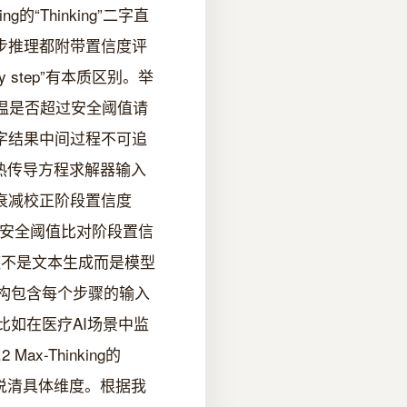
g的“Thinking”二字直
每一步推理都附带置信度评
p by step”有本质区别。举
结温是否超过安全阈值请
数字结果中间过程不可追
内置热传导方程求解器输入
环境衰减校正阶段置信度
903]安全阈值比对阶段置信
推理链不是文本生成而是模型
N结构包含每个步骤的输入
比如在医疗AI场景中监
-Thinking的
没说清具体维度。根据我