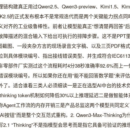
真正用过Qwen2.5、Qwen3-preview、Kimi1.5、K
inking和K2.5的正式发布根本不是常规迭代而是两个关键能力拐
义对齐的工业级鲁棒性。前者让模型能真正“想清楚再回答”
故障描述的混合输入下给出可执行的排障步骤。这不是PPT里
图截图、一段夹杂方言的现场录音文字稿、以及三页PDF格式的西
到具体模块编号、指出接线错误类型、并生成符合IEC6113
零部件厂实测过这个流程耗时4分38秒准确率92.6%而上一代K
错误模块编号。所以如果你还在用“能不能回答数学题”来评
外了。适合谁看三类人必须细读一是正在选型AI中台的技术
king的thinking token机制如何降低30%以上推理延迟二是做智
Agent工作流的内存开销三是产品总监这两个模型共同定义了20
钮”而是整个交互范式重构。2. Qwen3-Max-Thinking为什么
.1 “Thinking”不是指模型会思考而是指它具备可验证