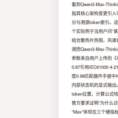
看到Qwen3-Max-Thi
指其核心架构变更引入可插
分与溯源token索引。这和Qwe
个实际例子当用户问“某
结合散热片热阻、风速衰
溯而Qwen3-Max-
参数来自用户上传的《XX
0.87引用IEC61000
度0.98匹配器件手册中I
内部状态机的显式输出。你
token位置、计算公
管方要求证明“为什么诊断
“Max”体现在三个硬