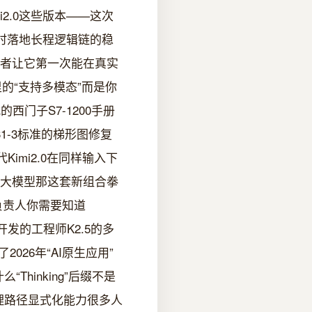
imi2.0这些版本——这次
点同时落地长程逻辑链的稳
后者让它第一次能在真实
的“支持多模态”而是你
门子S7-1200手册
1-3标准的梯形图修复
imi2.0在同样输入下
估大模型那这套新组合拳
负责人你需要知道
能体开发的工程师K2.5的多
26年“AI原生应用”
“Thinking”后缀不是
的推理路径显式化能力很多人